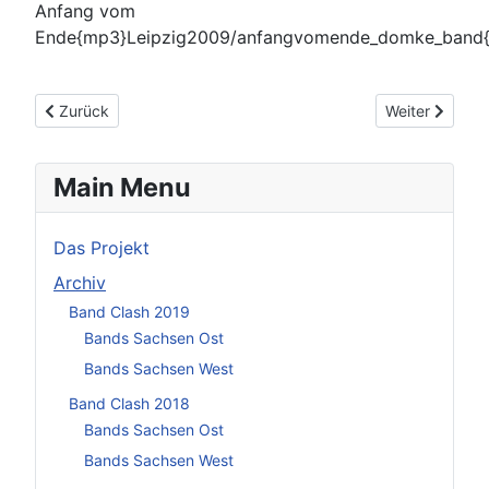
Anfang vom
Ende{mp3}Leipzig2009/anfangvomende_domke_band
Vorheriger Beitrag: FastPM
Nächster Beit
Zurück
Weiter
Main Menu
Das Projekt
Archiv
Band Clash 2019
Bands Sachsen Ost
Bands Sachsen West
Band Clash 2018
Bands Sachsen Ost
Bands Sachsen West