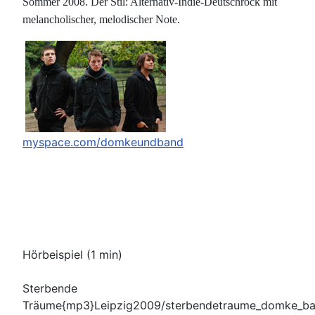
Sommer 2008. Der Stil: Alternativ-Indie-Deutschrock mit
melancholischer, melodischer Note.
myspace.com/domkeundband
Hörbeispiel (1 min)
Sterbende
Träume{mp3}Leipzig2009/sterbendetraume_domke_b