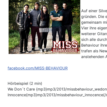
Auf einer Silv
gründen. Die 
gemeinsam mit
Vier ihre eig
weiterer Gita
sich alle dur
Behaviour ihr
trafen als Ne
anstehenden Au
facebook.com/MISS-BEHAVIOUR
Hörbeispiel (2 min)
We Don´t Care {mp3}mp3/2013/missbehaviour_wedon
Innocence{mp3}mp3/2013/missbehaviour_innocence{