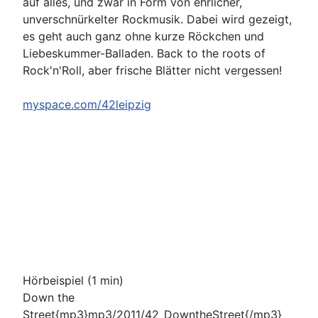
auf alles, und zwar in Form von ehrlicher,
unverschnürkelter Rockmusik. Dabei wird gezeigt,
es geht auch ganz ohne kurze Röckchen und
Liebeskummer-Balladen. Back to the roots of
Rock'n'Roll, aber frische Blätter nicht vergessen!
myspace.com/42leipzig
Hörbeispiel (1 min)
Down the
Street{mp3}mp3/2011/42_DowntheStreet{/mp3}